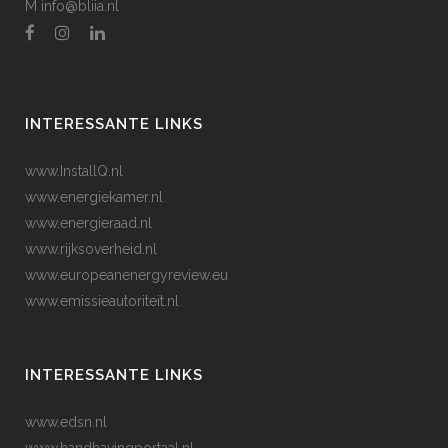
M
info@bliia.nl
INTERESSANTE LINKS
www.InstallQ.nl
www.energiekamer.nl
www.energieraad.nl
www.rijksoverheid.nl
www.europeanenergyreview.eu
www.emissieautoriteit.nl
INTERESSANTE LINKS
www.edsn.nl
www.handhavingportaal.nl