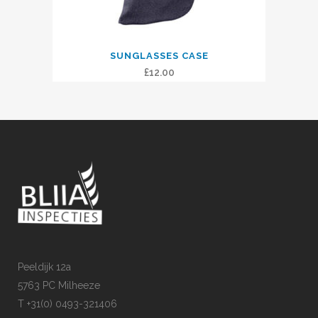
SUNGLASSES CASE
£
12.00
Peeldijk 12a
5763 PC Milheeze
T +31(0) 0493-321406